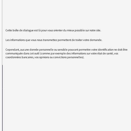
! Passionnant
Bravo à F.Luchini , c’est lui le passionné
… et merci pour tous ces programmes qui
nous rendent moins bêtes
Cette boîte de dialogue est là pour vous orienter du mieux possible sur notre site.
Les informations que vous nous transmettez permettent de traiter votre demande.
Cependant, aucune donnée personnelle ou sensible pouvant permettre votre identification ne doit être
REVENIR AUX MESSAGES
communiquée dans cet outil (comme par exemple des informations sur votre état de santé, vos
coordonnées bancaires, vos opinions ou convictions personnelles).
La médiatrice
VOUS AVEZ UN PROBLÈME DE RÉCEPTION ?
Remplissez l’un de nos formulaires afin que nous puissions vous aider.