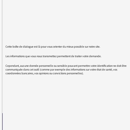
Décidément, on aime beaucoup ce mot à
France Inter....
Merci de rappeler à vos journalistes la
définition de breloque : petit bijou fantaisie
de peu de valeur. L'ignorance de la langue
française conduit à un mépris certes
involontaire des athlètes, mais le mépris est
Cette boîte de dialogue est là pour vous orienter du mieux possible sur notre site.
bien là !
Je continuerai ma traque à la breloque, je ne
Les informations que vous nous transmettez permettent de traiter votre demande.
paye pas des impôts pour financer l'ignorance
Cependant, aucune donnée personnelle ou sensible pouvant permettre votre identification ne doit être
et le mépris.
communiquée dans cet outil (comme par exemple des informations sur votre état de santé, vos
coordonnées bancaires, vos opinions ou convictions personnelles).
REVENIR AUX MESSAGES