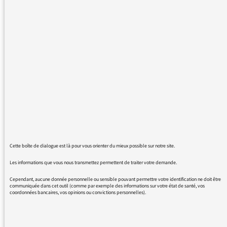
midi, elles sonnent juste, sont objectives et
poussent chacun d'entre nous à une réflexion
ouverte. Je n'ai qu'un regret, que ce
chroniqueur ne soit pas plus présent dans la
programmation. Merci de le lui transmettre
mon appréciation. Bien cordialement,
20/09/2017 - 15:09
Cette boîte de dialogue est là pour vous orienter du mieux possible sur notre site.
Les informations que vous nous transmettez permettent de traiter votre demande.
Nous vous remercions de votre message. Il a
été lu par le médiateur et transmis au service
Cependant, aucune donnée personnelle ou sensible pouvant permettre votre identification ne doit être
communiquée dans cet outil (comme par exemple des informations sur votre état de santé, vos
concerné par vos questions ou vos réactions.
coordonnées bancaires, vos opinions ou convictions personnelles).
Même sans réponse personnelle de notre
part, de nombreuses contributions sont
relayées sur les antennes de France Inter,