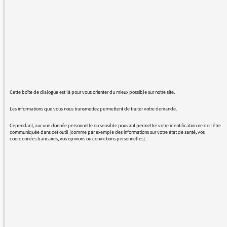
votre antenne ?
Merci pour votre réponse
28/06/2017 - 14:00
Cette boîte de dialogue est là pour vous orienter du mieux possible sur notre site.
Les informations que vous nous transmettez permettent de traiter votre demande.
Bruno Duvic s’est absenté pendant quelques
Cependant, aucune donnée personnelle ou sensible pouvant permettre votre identification ne doit être
mois pour des raisons personnelles. Il
communiquée dans cet outil (comme par exemple des informations sur votre état de santé, vos
coordonnées bancaires, vos opinions ou convictions personnelles).
retrouvera évidemment la présentation du
journal de 13h à son retour
REVENIR AUX MESSAGES