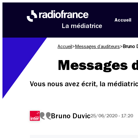
Aller au menu
Aller au contenu
Aller au pied de page
Accueil
La médiatrice
Accueil
>
Messages d’auditeurs
>
Bruno 
Messages d
Vous nous avez écrit, la médiatr
Bruno Duvic
25/06/2020 - 17:20