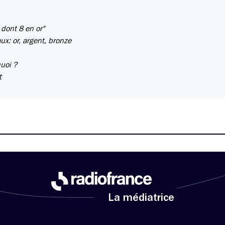
 dont 8 en or"
aux: or, argent, bronze
quoi ?
t
La médiatrice