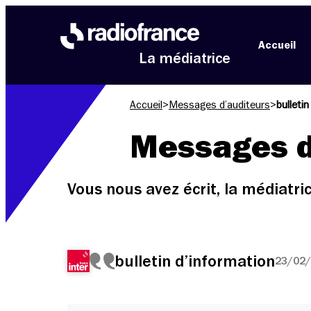
Aller au menu
Aller au contenu
Aller au pied de page
Accueil
La médiatrice
Accueil
>
Messages d’auditeurs
>
bulleti
Messages d
Vous nous avez écrit, la médiatr
bulletin d’information
23/02/