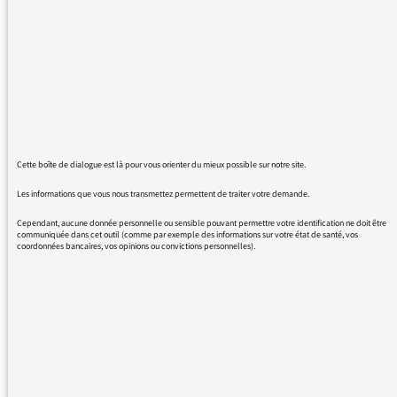
la grande table aujourd'hui. Quand un
intellectuel, en faisant l'acquisition d'un
"savoir savant", n'a pas perdu son bon sens et
son honnêteté, cela produit un cocktail
détonnant, rafraichissant et au combien
revivifiant pour nos sociétés.
Quel plaisir d'écoute. Quand l'évidence,
l'honnêteté et le concept arrive tout à la fois à
Cette boîte de dialogue est là pour vous orienter du mieux possible sur notre site.
fracturer le (parfois) mur des média (mur peu
épais à FC heureusement).
Les informations que vous nous transmettez permettent de traiter votre demande.
Je vous remercie Mme Gesbert (et ceci
Cependant, aucune donnée personnelle ou sensible pouvant permettre votre identification ne doit être
indépendamment du fait que je sois
communiquée dans cet outil (comme par exemple des informations sur votre état de santé, vos
coordonnées bancaires, vos opinions ou convictions personnelles).
probablement "un peu parfaitement"
platoniquement amoureux de vous).
REVENIR AUX MESSAGES