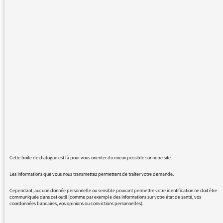
Est-ce qu’un jour à France Culture on
retrouvera le Bescherelle, histoire de se
fabriquer une orthographe correcte, pour
éviter de se déconsidérer avec de pareilles
grossières bourdes, à confondre subjonctif et
passé simple ?
Voir votre manchette en aussi gros caractères,
au
Cette boîte de dialogue est là pour vous orienter du mieux possible sur notre site.
lien
https://www.franceculture.fr//emissions/la-
fabrique-de-l-histoire/social-trente-ans-avant-
Les informations que vous nous transmettez permettent de traiter votre demande.
florange-il-y-eut-denain#
Cependant, aucune donnée personnelle ou sensible pouvant permettre votre identification ne doit être
communiquée dans cet outil (comme par exemple des informations sur votre état de santé, vos
coordonnées bancaires, vos opinions ou convictions personnelles).