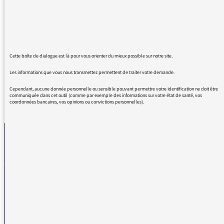
constituant à utiliser un américanisme
(agenda) au lieu du mot français "calendrier".
Sur France Culture, on attend des journalistes
(et de leurs interlocuteurs) qu'ils promeuvent
la langue française plutôt que le globiche.
Cette boîte de dialogue est là pour vous orienter du mieux possible sur notre site.
Les informations que vous nous transmettez permettent de traiter votre demande.
Cependant, aucune donnée personnelle ou sensible pouvant permettre votre identification ne doit être
communiquée dans cet outil (comme par exemple des informations sur votre état de santé, vos
coordonnées bancaires, vos opinions ou convictions personnelles).
REVENIR AUX MESSAGES
La médiatrice
VOUS AVEZ UN PROBLÈME DE RÉCEPTION ?
Remplissez l’un de nos formulaires afin que nous puissions vous aider.