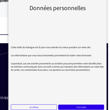
irent également des articles explicatifs à
Données personnelles
Cette boîte de dialogue est là pour vous orienter du mieux possible sur notre site.
Les informations que vous nous transmettez permettent de traiter votre demande.
Cependant, aucune donnée personnelle ou sensible pouvant permettre votre identification
ne doit être communiquée dans cet outil (comme par exemple des informations sur votre état
de santé, vos coordonnées bancaires, vos opinions ou convictions personnelles).
IVRE SUR LES RÉSEAUX
Je refuse
J'accepte
Aller sur la page Twitter de la Médiatrice
Aller sur la page Facebook de la Médiatrice
Aller sur la page Instagram de la Médiatrice