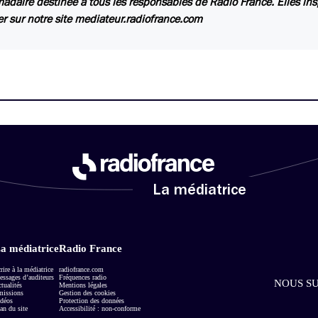
daire destinée à tous les responsables de Radio France. Elles insp
er sur notre site mediateur.radiofrance.com
La médiatrice
a médiatrice
Radio France
rire à la médiatrice
radiofrance.com
ssages d’auditeurs
Fréquences radio
NOUS SU
tualités
Mentions légales
missions
Gestion des cookies
déos
Protection des données
an du site
Accessibilité : non-conforme