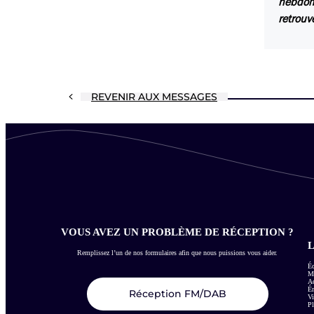
hebdoma
retrouv
REVENIR AUX MESSAGES
VOUS AVEZ UN PROBLÈME DE RÉCEPTION ?
L
Remplissez l’un de nos formulaires afin que nous puissions vous aider.
Éc
Me
Ac
É
Réception FM/DAB
Vi
Pl