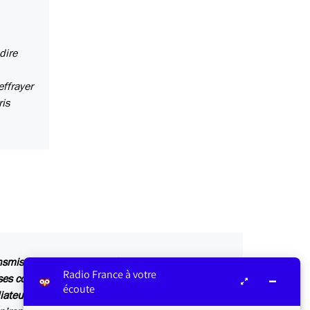
dire
effrayer
ris
ansmis au service concerné par vos questions ou
Radio France à votre
s contributions sont relayées sur les antennes
écoute
iateur ou dans Les infos du médiateur, lettre