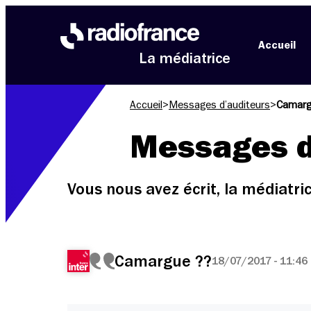
Aller au menu
Aller au contenu
Aller au pied de page
Accueil
La médiatrice
Accueil
>
Messages d’auditeurs
>
Camarg
Messages d
Vous nous avez écrit, la médiatr
Camargue ??
18/07/2017 - 11:46