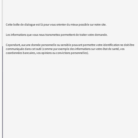
toujours très concernée !
Cette boîte de dialogue est là pour vous orienter du mieux possible sur notre site.
REVENIR AUX MESSAGES
Les informations que vous nous transmettez permettent de traiter votre demande.
Cependant, aucune donnée personnelle ou sensible pouvant permettre votre identification ne doit être
communiquée dans cet outil (comme par exemple des informations sur votre état de santé, vos
coordonnées bancaires, vos opinions ou convictions personnelles).
La médiatrice
VOUS AVEZ UN PROBLÈME DE RÉCEPTION ?
Remplissez l’un de nos formulaires afin que nous puissions vous aider.
Réception FM/DAB