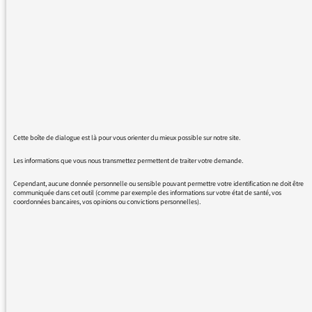
son billet sur le palmarès de Cannes. N'ayant
pas eu la chance de voir les films il m'est
impossible de juger de leur qualités mais il
semble de loin que le festival se pavoise dans
son rôle de pourfendeur du libéralisme
économique (avec l’hypocrisie d'un
événement hyper sponsorisé) et de la
domination sociale, plutôt qu'en défenseur de
Cette boîte de dialogue est là pour vous orienter du mieux possible sur notre site.
l'Art et c'est bien la un triste spectacle dans
Les informations que vous nous transmettez permettent de traiter votre demande.
un monde qui est en grand manque d'Art et
en overdose d’économie politique.
Cependant, aucune donnée personnelle ou sensible pouvant permettre votre identification ne doit être
communiquée dans cet outil (comme par exemple des informations sur votre état de santé, vos
coordonnées bancaires, vos opinions ou convictions personnelles).
Cordialement
NM