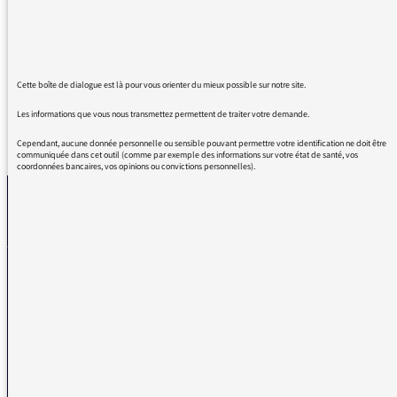
sincère, si intelligente, sans compter son
humour pétillant. Merci beaucoup, salutaire
en ce moment.
Cette boîte de dialogue est là pour vous orienter du mieux possible sur notre site.
Les informations que vous nous transmettez permettent de traiter votre demande.
REVENIR AUX MESSAGES
Cependant, aucune donnée personnelle ou sensible pouvant permettre votre identification ne doit être
communiquée dans cet outil (comme par exemple des informations sur votre état de santé, vos
coordonnées bancaires, vos opinions ou convictions personnelles).
La médiatrice
VOUS AVEZ UN PROBLÈME DE RÉCEPTION ?
Remplissez l’un de nos formulaires afin que nous puissions vous aider.