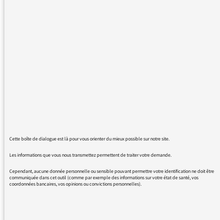
pour craindre la présence annoncée
d'intervieweuses trop "punchy" à mon goût
dans les matinales, je tiens aujourd'hui à vous
remercier pour le nouveau profil de vos
émissions du matin. Demorand, on le savait,
est parfait (vieux routier déjà, très pro, mais
une vraie fraîcheur et une sincère attention
aux autres et aux sujets) et la place donnée à
Léa Salamé est la bonne pour moi. Pas plus.
Quant aux week-ends, j'y retrouve avec
bonheur l'animateur de l'ancien 5-7, Eric
Delvaux, parfait lui aussi et respectueux de
Cette boîte de dialogue est là pour vous orienter du mieux possible sur notre site.
ses invités. Madame Martin est beaucoup
plus agréable en chroniqueuse ponctuelle et
Les informations que vous nous transmettez permettent de traiter votre demande.
intelligente que dans l'agressivité constante
Cependant, aucune donnée personnelle ou sensible pouvant permettre votre identification ne doit être
qu'elle manifestait en animatrice principale.
communiquée dans cet outil (comme par exemple des informations sur votre état de santé, vos
coordonnées bancaires, vos opinions ou convictions personnelles).
Tout va bien, donc, pour moi et j'espère qu'il
en est de même pour de nombreux auditeurs.
On sait vous écrire en cas de mauvaise