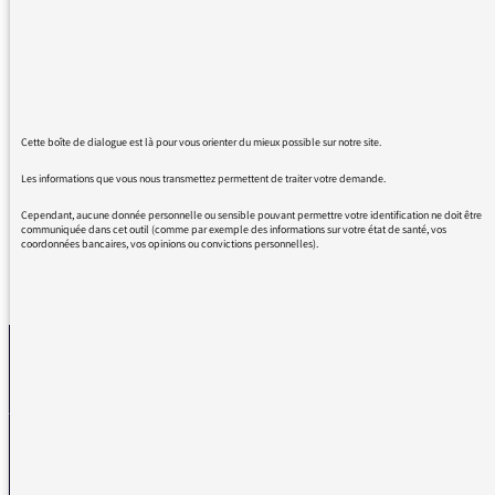
difficile! Face aux turpitudes de la vie, face
aux absurdités et aux horreurs de notre
monde, vous nous permettez de dédramatiser
et de prendre un peu de recul... et on se sent
moins seuls à penser ce que l'on pense! Merci
pour vos chroniques et votre humour plein
Cette boîte de dialogue est là pour vous orienter du mieux possible sur notre site.
d'esprit!
Les informations que vous nous transmettez permettent de traiter votre demande.
Cependant, aucune donnée personnelle ou sensible pouvant permettre votre identification ne doit être
communiquée dans cet outil (comme par exemple des informations sur votre état de santé, vos
coordonnées bancaires, vos opinions ou convictions personnelles).
REVENIR AUX MESSAGES
La médiatrice