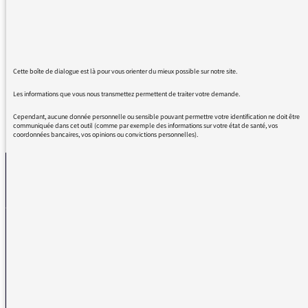
pour savourer cette épaisse et excellente
tranche de bonheur et de bonne humeur que
vous nous concoctez chaque jours. Bonne
soirée et Bonne semaine.
Cette boîte de dialogue est là pour vous orienter du mieux possible sur notre site.
Les informations que vous nous transmettez permettent de traiter votre demande.
Cependant, aucune donnée personnelle ou sensible pouvant permettre votre identification ne doit être
REVENIR AUX MESSAGES
communiquée dans cet outil (comme par exemple des informations sur votre état de santé, vos
coordonnées bancaires, vos opinions ou convictions personnelles).
La médiatrice
VOUS AVEZ UN PROBLÈME DE RÉCEPTION ?
Remplissez l’un de nos formulaires afin que nous puissions vous aider.