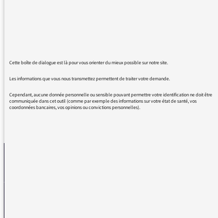
tous. Une préférence pour Guillaume Meurice.
Triste pour Constance que je suis depuis le
début de sa carrière, j'espère qu'elle va s'en
sortir "vite" et que vous la soutenez. Votre
émission est nécessaire, permet de rire de
cette société ultra-libérale cynique,injuste .
Cette boîte de dialogue est là pour vous orienter du mieux possible sur notre site.
Merci encore à tous de vos talents.
Les informations que vous nous transmettez permettent de traiter votre demande.
Cependant, aucune donnée personnelle ou sensible pouvant permettre votre identification ne doit être
communiquée dans cet outil (comme par exemple des informations sur votre état de santé, vos
coordonnées bancaires, vos opinions ou convictions personnelles).
REVENIR AUX MESSAGES
La médiatrice