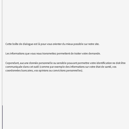
“qu'est-ce" ou “De quoi s'agit-il" et autres
locutions, j'entends : - L'important c'est quoi ?
- Ce qu'il faut comprendre, c'est quoi ? -
L'essentiel, c'est quoi ? Cette formulation,
dans la bouche des adolescents, est déjà en
soi malheureuse, mais de la part de
journalistes ou de femmes ou d'hommes
Cette boîte de dialogue est là pour vous orienter du mieux possible sur notre site.
politiques, c'est tellement dommage. La
Les informations que vous nous transmettez permettent de traiter votre demande.
langue doit évoluer, mais doit-elle le faire vers
la laideur ou la paresse ?
Cependant, aucune donnée personnelle ou sensible pouvant permettre votre identification ne doit être
communiquée dans cet outil (comme par exemple des informations sur votre état de santé, vos
coordonnées bancaires, vos opinions ou convictions personnelles).
REVENIR AUX MESSAGES