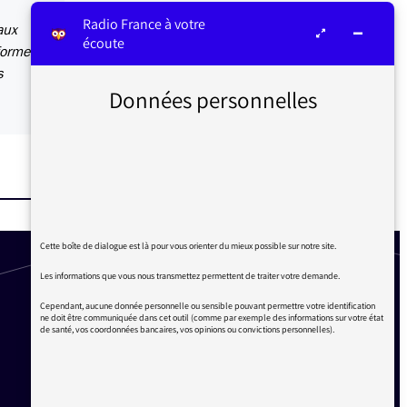
Radio France à votre
aux
écoute
forme
s
Données personnelles
Cette boîte de dialogue est là pour vous orienter du mieux possible sur notre site.
Les informations que vous nous transmettez permettent de traiter votre demande.
Cependant, aucune donnée personnelle ou sensible pouvant permettre votre identification
ne doit être communiquée dans cet outil (comme par exemple des informations sur votre état
de santé, vos coordonnées bancaires, vos opinions ou convictions personnelles).