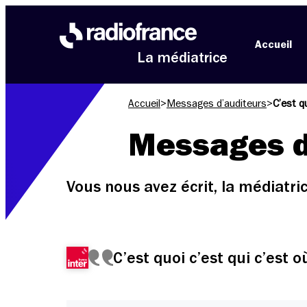
Aller au menu
Aller au contenu
Aller au pied de page
Accueil
La médiatrice
Accueil
>
Messages d’auditeurs
>
C’est q
Messages d
Vous nous avez écrit, la médiatr
C’est quoi c’est qui c’est o