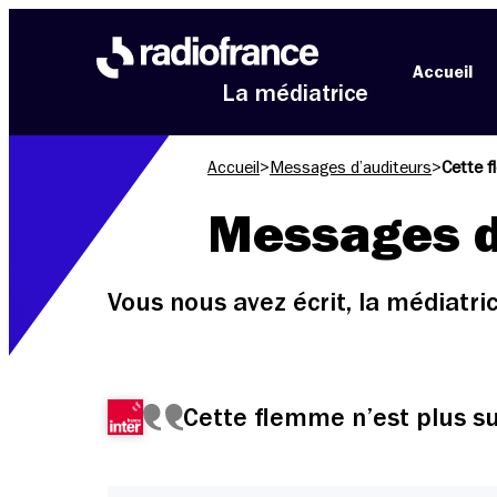
Aller au menu
Aller au contenu
Aller au pied de page
Accueil
La médiatrice
Accueil
>
Messages d’auditeurs
>
Cette f
Messages d
Vous nous avez écrit, la médiatr
Cette flemme n’est plus s