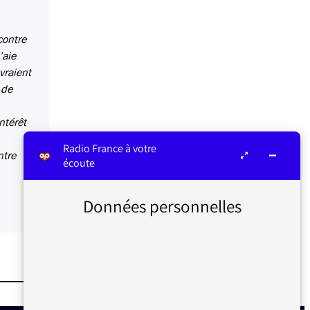
contre
’aie
vraient
 de
ntérêt
Radio France à votre
ntre
écoute
Données personnelles