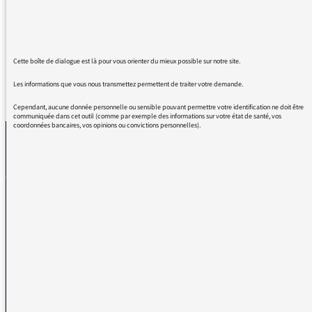
Exemple typique "(...) exposition que l'on peut
visiter ce week-end à Paris(ch)".
Cette boîte de dialogue est là pour vous orienter du mieux possible sur notre site.
Les informations que vous nous transmettez permettent de traiter votre demande.
REVENIR AUX MESSAGES
Cependant, aucune donnée personnelle ou sensible pouvant permettre votre identification ne doit être
communiquée dans cet outil (comme par exemple des informations sur votre état de santé, vos
coordonnées bancaires, vos opinions ou convictions personnelles).
La médiatrice
VOUS AVEZ UN PROBLÈME DE RÉCEPTION ?
Remplissez l’un de nos formulaires afin que nous puissions vous aider.
Réception FM/DAB