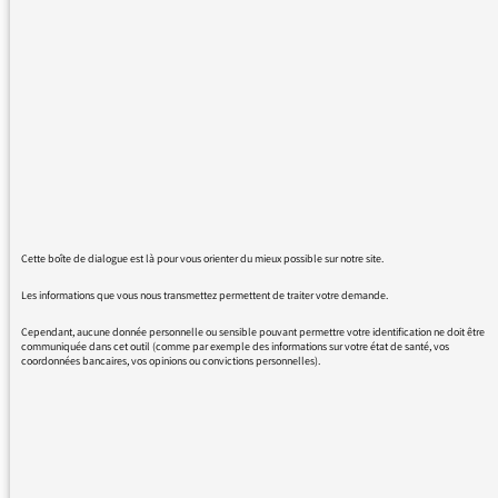
avis,
Dans la mesure ou j estimais que ce n était
apres tout ....que mon avis.
Mais là...franchement...cela devient
insupportable d entendre
Ce cliché répété à longueur de journée.
Certes les Champs Elysees sont une avenue
de prestige parisien/français
Mais par pitié, veuillez demander aux
journalistes d arrêter avec leur
Cette boîte de dialogue est là pour vous orienter du mieux possible sur notre site.
“Plus belle avenue du Monde”.
Cela frise le chauvinisme ridicule,
Les informations que vous nous transmettez permettent de traiter votre demande.
La phrase toute faite que l on débite sans y
Cependant, aucune donnée personnelle ou sensible pouvant permettre votre identification ne doit être
avoir réfléchi
communiquée dans cet outil (comme par exemple des informations sur votre état de santé, vos
coordonnées bancaires, vos opinions ou convictions personnelles).
Et, pour moi, ce n est vraiment pas digne d
une antenne
(que je considère comme etant) sérieuse.
Avec mes remerciements anticipes