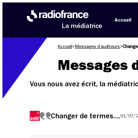
Aller au menu
Aller au contenu
Aller au pied de page
Accueil
La médiatrice
Accueil
>
Messages d’auditeurs
>
Change
Messages d
Vous nous avez écrit, la médiatr
Changer de termes….
01/07/2