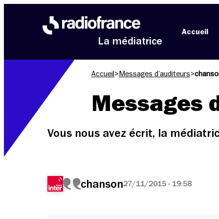
Aller au menu
Aller au contenu
Aller au pied de page
Accueil
La médiatrice
Accueil
>
Messages d’auditeurs
>
chanso
Messages d
Vous nous avez écrit, la médiatr
chanson
27/11/2015 - 19:58