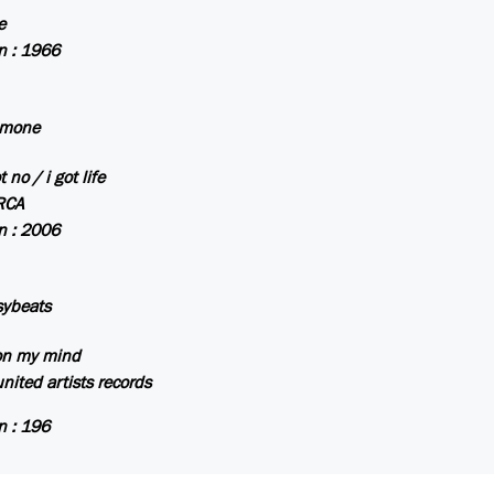
e
n
: 1966
imone
t no / i got life
RCA
n
: 2006
sybeats
 on my mind
united artists records
n
: 196