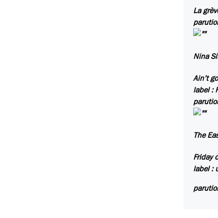
La grèv
parutio
Nina S
Ain’t go
label
: 
parutio
The Ea
Friday
label
: 
parutio