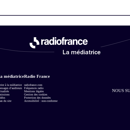
La médiatrice
a médiatrice
Radio France
rire à la médiatrice
radiofrance.com
ssages d’auditeurs
Fréquences radio
NOUS SU
tualités
Mentions légales
missions
Gestion des cookies
déos
Protection des données
an du site
Accessibilité : non-conforme