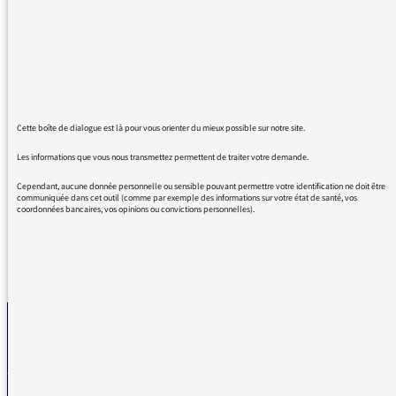
cadeau. ET MERCI MERCI M. Trapenard
d'avoir clairement exposé la nécessité
d'accueillir tous les réfugiés. Tous ceux qui
fuient un pays invivable devraient être traités
pareil. Insupportable 2 poids 2 mesures entre
bons réfugiés et mauvais (nommés migrants)
qui nous éclaire sur le racisme d'état et nous
Cette boîte de dialogue est là pour vous orienter du mieux possible sur notre site.
dégoûte chaque jour un peu plus. Merci et
Les informations que vous nous transmettez permettent de traiter votre demande.
Bravo
Cependant, aucune donnée personnelle ou sensible pouvant permettre votre identification ne doit être
communiquée dans cet outil (comme par exemple des informations sur votre état de santé, vos
coordonnées bancaires, vos opinions ou convictions personnelles).
REVENIR AUX MESSAGES
La médiatrice