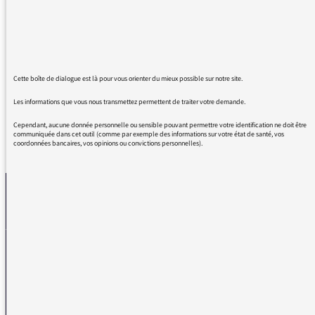
un doux euphémisme!
Par quel miracle ubiquitaire le combat des
femmes Iraniennes par exemple contre le port
du voile serait noble et ne pourrait en France
qu'être le faux nez du RN ?
Cette boîte de dialogue est là pour vous orienter du mieux possible sur notre site.
Les informations que vous nous transmettez permettent de traiter votre demande.
Cependant, aucune donnée personnelle ou sensible pouvant permettre votre identification ne doit être
communiquée dans cet outil (comme par exemple des informations sur votre état de santé, vos
coordonnées bancaires, vos opinions ou convictions personnelles).
REVENIR AUX MESSAGES
La médiatrice
VOUS AVEZ UN PROBLÈME DE RÉCEPTION ?
Remplissez l’un de nos formulaires afin que nous puissions vous aider.