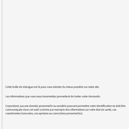
Normalement, ce n'est pas une emission
politique. Elle invite un youtubeur qui fait
campagne contre Macron au second tout. Et
en plus, elle laisse entendre qu'il ne faut pas
faire barrage à M'L Pen, mais s'abstenir. Pour
moi, elle a mordûle trait. Dommage, j'aimais
bien ..
25/04/2017 - 16:27
Cette boîte de dialogue est là pour vous orienter du mieux possible sur notre site.
Les informations que vous nous transmettez permettent de traiter votre demande.
Nous vous remercions de votre message. Il a
Cependant, aucune donnée personnelle ou sensible pouvant permettre votre identification ne doit être
communiquée dans cet outil (comme par exemple des informations sur votre état de santé, vos
été lu par le médiateur et transmis au service
coordonnées bancaires, vos opinions ou convictions personnelles).
concerné par vos questions ou vos réactions.
Même sans réponse personnelle de notre