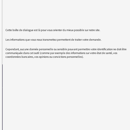
drôle et vraiment pédagogique.
Merci Charline de continuer à nous faire rire et
réfléchir.
Bien amicalement,
Cette boîte de dialogue est là pour vous orienter du mieux possible sur notre site.
Les informations que vous nous transmettez permettent de traiter votre demande.
Cependant, aucune donnée personnelle ou sensible pouvant permettre votre identification ne doit être
REVENIR AUX MESSAGES
communiquée dans cet outil (comme par exemple des informations sur votre état de santé, vos
coordonnées bancaires, vos opinions ou convictions personnelles).
La médiatrice
VOUS AVEZ UN PROBLÈME DE RÉCEPTION ?
Remplissez l’un de nos formulaires afin que nous puissions vous aider.