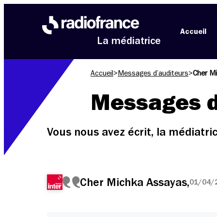
Aller au menu
Aller au contenu
Aller au pied de page
Accueil
La médiatrice
Accueil
>
Messages d’auditeurs
>
Cher M
Messages d
Vous nous avez écrit, la médiatr
Cher Michka Assayas,
01/04/2