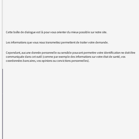
consacrée à l'Eglise de tradition orientale et
syriaque grâce à la magnifique intervention de
votre invité.
Merci du fond du cœur !
Cette boîte de dialogue est là pour vous orienter du mieux possible sur notre site.
Les informations que vous nous transmettez permettent de traiter votre demande.
Cependant, aucune donnée personnelle ou sensible pouvant permettre votre identification ne doit être
REVENIR AUX MESSAGES
communiquée dans cet outil (comme par exemple des informations sur votre état de santé, vos
coordonnées bancaires, vos opinions ou convictions personnelles).
La médiatrice
VOUS AVEZ UN PROBLÈME DE RÉCEPTION ?
Remplissez l’un de nos formulaires afin que nous puissions vous aider.