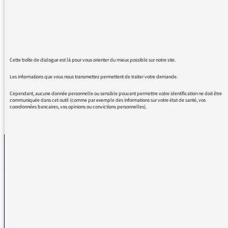
Si près de Christophe dans les intonations
que je l'entendais derrière.
Bravo ! Surtout en direct à 10h.
C'était très émouvant de fidélité.
Merci pour ce beau moment.
Cette boîte de dialogue est là pour vous orienter du mieux possible sur notre site.
Les informations que vous nous transmettez permettent de traiter votre demande.
Cependant, aucune donnée personnelle ou sensible pouvant permettre votre identification ne doit être
communiquée dans cet outil (comme par exemple des informations sur votre état de santé, vos
coordonnées bancaires, vos opinions ou convictions personnelles).
REVENIR AUX MESSAGES
La médiatrice
VOUS AVEZ UN PROBLÈME DE RÉCEPTION ?