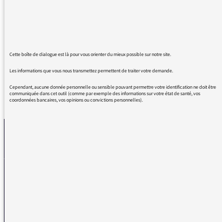
vous avez parlé à plusieurs reprise de Fisching
J'ai 70 ans bac plus 2 je connais un peu
l'anglais et je ne connais pas ce terme
S'il vous plait parlez en français
Cette boîte de dialogue est là pour vous orienter du mieux possible sur notre site.
Les informations que vous nous transmettez permettent de traiter votre demande.
Cependant, aucune donnée personnelle ou sensible pouvant permettre votre identification ne doit être
communiquée dans cet outil (comme par exemple des informations sur votre état de santé, vos
REVENIR AUX MESSAGES
coordonnées bancaires, vos opinions ou convictions personnelles).
La médiatrice
VOUS AVEZ UN PROBLÈME DE RÉCEPTION ?
Remplissez l’un de nos formulaires afin que nous puissions vous aider.