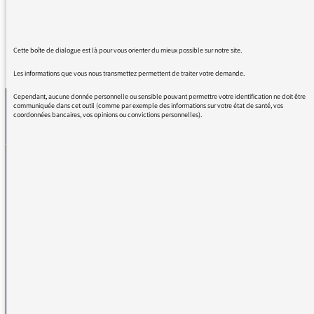
Cette boîte de dialogue est là pour vous orienter du mieux possible sur notre site.
REVENIR AUX MESSAGES
Les informations que vous nous transmettez permettent de traiter votre demande.
Cependant, aucune donnée personnelle ou sensible pouvant permettre votre identification ne doit être
communiquée dans cet outil (comme par exemple des informations sur votre état de santé, vos
coordonnées bancaires, vos opinions ou convictions personnelles).
La médiatrice
VOUS AVEZ UN PROBLÈME DE RÉCEPTION ?
Remplissez l’un de nos formulaires afin que nous puissions vous aider.
Réception FM/DAB
Réception numérique