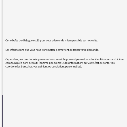
aussi comme un auteur exceptionnel, je suis
bibliothécaire et effectivement c’est un auteur
peu connu et c’est dommage... grande
humanité, sensibilité, et grande poésie,
inclassable, j’avoue que ça me console que de
tels auteurs existent ! Merci France Inter pour
Cette boîte de dialogue est là pour vous orienter du mieux possible sur notre site.
toutes vos émissions si intéressantes et vos
Les informations que vous nous transmettez permettent de traiter votre demande.
talentueux chroniqueurs
Cependant, aucune donnée personnelle ou sensible pouvant permettre votre identification ne doit être
communiquée dans cet outil (comme par exemple des informations sur votre état de santé, vos
coordonnées bancaires, vos opinions ou convictions personnelles).
REVENIR AUX MESSAGES
La médiatrice