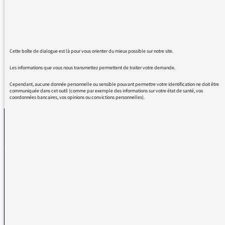
(30/6/2021) que j'ai trouvée non seulement
très sensée mais aussi pleine d'humanité et je
tenais à vous en féliciter.
Cette boîte de dialogue est là pour vous orienter du mieux possible sur notre site.
Les informations que vous nous transmettez permettent de traiter votre demande.
Cependant, aucune donnée personnelle ou sensible pouvant permettre votre identification ne doit être
REVENIR AUX MESSAGES
communiquée dans cet outil (comme par exemple des informations sur votre état de santé, vos
coordonnées bancaires, vos opinions ou convictions personnelles).
La médiatrice
VOUS AVEZ UN PROBLÈME DE RÉCEPTION ?
Remplissez l’un de nos formulaires afin que nous puissions vous aider.