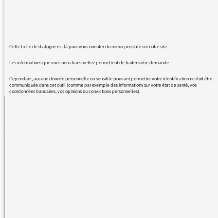
le soir entre 19 et 21h..tonique et
revigorantes. Voici deux qualificatifs pour vos
2 heures d'émission !
Cette boîte de dialogue est là pour vous orienter du mieux possible sur notre site.
Les informations que vous nous transmettez permettent de traiter votre demande.
REVENIR AUX MESSAGES
Cependant, aucune donnée personnelle ou sensible pouvant permettre votre identification ne doit être
communiquée dans cet outil (comme par exemple des informations sur votre état de santé, vos
coordonnées bancaires, vos opinions ou convictions personnelles).
La médiatrice
VOUS AVEZ UN PROBLÈME DE RÉCEPTION ?
Remplissez l’un de nos formulaires afin que nous puissions vous aider.