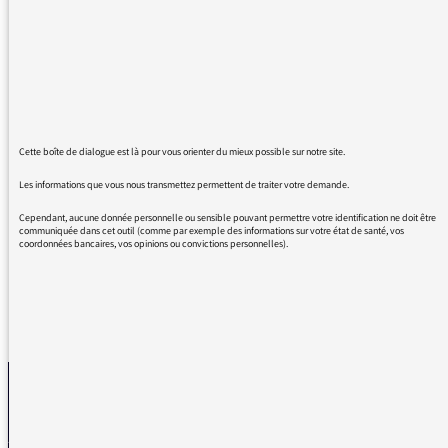
Mr Michel Legrand mais la musique de fin au
piano de l' affaire Thomas Crown est
particulièrement sublime ! et mériterait d 'être
diffusée ! j' ai tenté de la jouer moi même (
moins bien que Michel bien sur) mais la
dimension tragique est bien palpable merci
Cette boîte de dialogue est là pour vous orienter du mieux possible sur notre site.
de la faire partager avec les auditeurs !
Les informations que vous nous transmettez permettent de traiter votre demande.
Bien cordialement et bravo pour vos
émissions
Cependant, aucune donnée personnelle ou sensible pouvant permettre votre identification ne doit être
communiquée dans cet outil (comme par exemple des informations sur votre état de santé, vos
coordonnées bancaires, vos opinions ou convictions personnelles).
REVENIR AUX MESSAGES