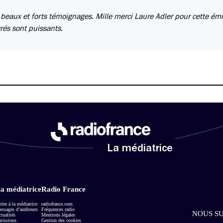
 beaux et forts témoignages. Mille merci Laure Adler pour cette émi
rés sont puissants.
La médiatrice
a médiatrice
Radio France
rire à la médiatrice
radiofrance.com
ssages d’auditeurs
Fréquences radio
NOUS SU
tualités
Mentions légales
missions
Gestion des cookies