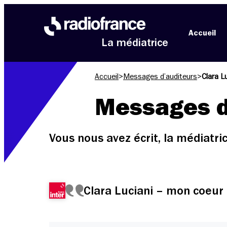
Aller au menu
Aller au contenu
Aller au pied de page
Accueil
La médiatrice
Accueil
>
Messages d’auditeurs
>
Clara L
Messages d
Vous nous avez écrit, la médiatr
Clara Luciani – mon coeur 