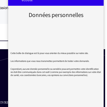
ssion à
Données personnelles
Cette boîte de dialogue est là pour vous orienter du mieux possible sur notre site.
Les informations que vous nous transmettez permettent de traiter votre demande.
Cependant, aucune donnée personnelle ou sensible pouvant permettre votre identification
ne doit être communiquée dans cet outil (comme par exemple des informations sur votre état
de santé, vos coordonnées bancaires, vos opinions ou convictions personnelles).
IVRE SUR LES RÉSEAUX