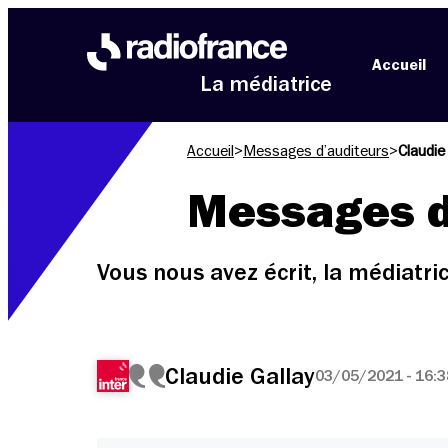
Aller au menu
Aller au contenu
Aller au pied de page
Accueil
La médiatrice
Accueil
>
Messages d’auditeurs
>
Claudie
Messages d
Vous nous avez écrit, la médiatr
Claudie Gallay
03/05/2021 - 16:3