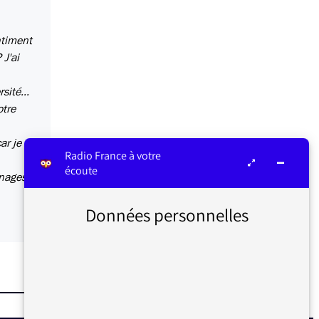
ntiment
 J'ai
sité...
otre
ar je
Radio France à votre
écoute
nnages
Données personnelles