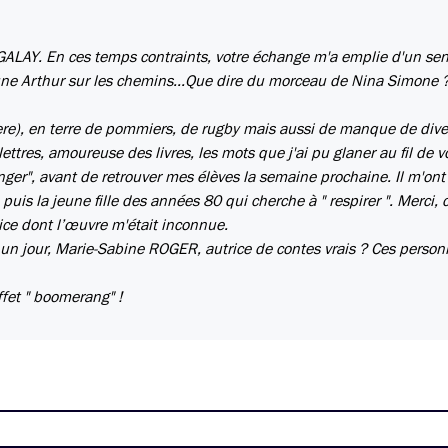
e GALAY. En ces temps contraints, votre échange m'a emplie d'un se
 jeune Arthur sur les chemins...Que dire du morceau de Nina Simone ?
Isere), en terre de pommiers, de rugby mais aussi de manque de diver
ettres, amoureuse des livres, les mots que j'ai pu glaner au fil de v
er", avant de retrouver mes élèves la semaine prochaine. Il m'ont
e puis la jeune fille des années 80 qui cherche à " respirer ". Merci, c
trice dont l’œuvre m'était inconnue.
 un jour, Marie-Sabine ROGER, autrice de contes vrais ? Ces perso
fet " boomerang" !