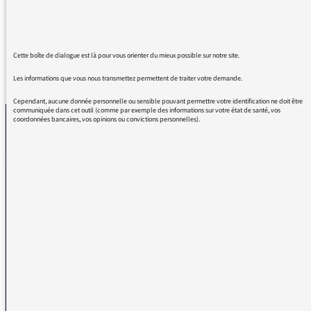
perdez pas de votre spontanéité!
Cette boîte de dialogue est là pour vous orienter du mieux possible sur notre site.
REVENIR AUX MESSAGES
Les informations que vous nous transmettez permettent de traiter votre demande.
Cependant, aucune donnée personnelle ou sensible pouvant permettre votre identification ne doit être
communiquée dans cet outil (comme par exemple des informations sur votre état de santé, vos
coordonnées bancaires, vos opinions ou convictions personnelles).
La médiatrice
VOUS AVEZ UN PROBLÈME DE RÉCEPTION ?
Remplissez l’un de nos formulaires afin que nous puissions vous aider.
Réception FM/DAB