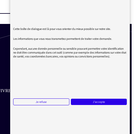
Cette boîte de dialogue est là pour vous orienter du mieux possible sur notre site.
Les informations que vous nous transmettez permettent de traiter votre demande.
Cependant, aucune donnée personnelle ou sensible pouvant permettre votre identification
ne doit être communiquée dans cet outil (comme par exemple des informations sur votre état
de santé, vos coordonnées bancaires, vos opinions ou convictions personnelles).
IVRE SUR LES RÉSEAUX
Je refuse
J'accepte
Aller sur la page Twitter de la Médiatrice
Aller sur la page Facebook de la Médiatrice
Aller sur la page Instagram de la Médiatrice