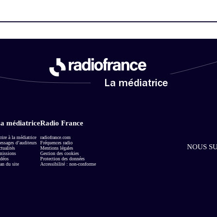
La médiatrice
a médiatrice
Radio France
rire à la médiatrice
radiofrance.com
ssages d’auditeurs
Fréquences radio
NOUS SU
tualités
Mentions légales
missions
Gestion des cookies
déos
Protection des données
an du site
Accessibilité : non-conforme