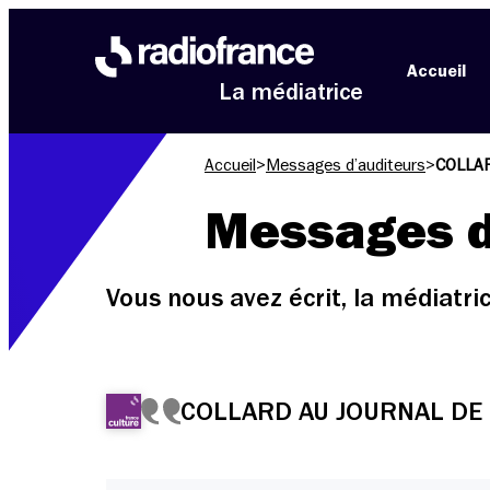
Aller au menu
Aller au contenu
Aller au pied de page
Accueil
La médiatrice
Accueil
>
Messages d’auditeurs
>
COLLAR
Messages d
Vous nous avez écrit, la médiatr
COLLARD AU JOURNAL DE 12