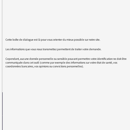
journalistique. J'entends encore sur France
Info, à propos des inondations, ce trop rituel :
"Il n'y a pas eu de victimes, FORT
HEUREUSEMENT". Mais vous avez raison, les
plus foncièrement méchants de vos auditeurs
seraient foncièrement tentés de penser sans
Cette boîte de dialogue est là pour vous orienter du mieux possible sur notre site.
cette utile précision : il n'y a pas eu de
victimes, quel dommage !
Les informations que vous nous transmettez permettent de traiter votre demande.
Cependant, aucune donnée personnelle ou sensible pouvant permettre votre identification ne doit être
communiquée dans cet outil (comme par exemple des informations sur votre état de santé, vos
coordonnées bancaires, vos opinions ou convictions personnelles).
REVENIR AUX MESSAGES
La médiatrice