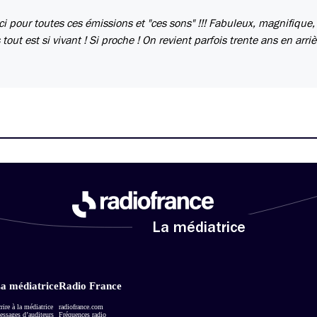
i pour toutes ces émissions et "ces sons" !!! Fabuleux, magnifique, 
tout est si vivant ! Si proche ! On revient parfois trente ans en arriè
La médiatrice
a médiatrice
Radio France
rire à la médiatrice
radiofrance.com
ssages d’auditeurs
Fréquences radio