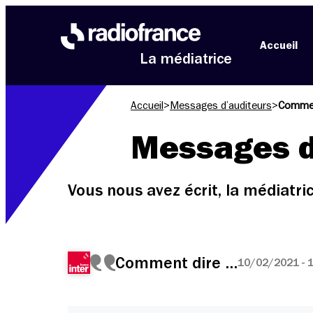
Aller au menu
Aller au contenu
Aller au pied de page
Accueil
La médiatrice
Accueil
>
Messages d’auditeurs
>
Commen
Messages d
Vous nous avez écrit, la médiatr
Comment dire …
10/02/2021 - 