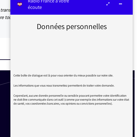
Radio France à votre
écoute
trans-
re tout
Données personnelles
Cette boîte de dialogue est là pour vous orienter du mieux possible sur notre site.
Les informations que vous nous transmettez permettent de traiter votre demande.
Cependant, aucune donnée personnelle ou sensible pouvant permettre votre identification
ne doit être communiquée dans cet outil (comme par exemple des informations sur votre état
de santé, vos coordonnées bancaires, vos opinions ou convictions personnelles).