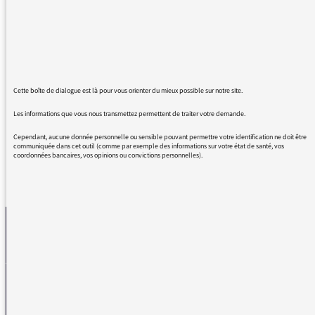
pas (ni en français, ni en anglais, ni en
chinois). Il y a la un fondamental de la logique
de la parole humaine et j’ai beaucoup de mal
à faire confiance aux qualités analytiques
d’une personne ignorant cette distinction et
dont la fréquentation des textes doit être rare
Cette boîte de dialogue est là pour vous orienter du mieux possible sur notre site.
pour commettre une telle faute.
Les informations que vous nous transmettez permettent de traiter votre demande.
Cependant, aucune donnée personnelle ou sensible pouvant permettre votre identification ne doit être
communiquée dans cet outil (comme par exemple des informations sur votre état de santé, vos
coordonnées bancaires, vos opinions ou convictions personnelles).
REVENIR AUX MESSAGES
La médiatrice