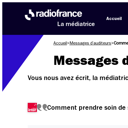
Aller au menu
Aller au contenu
Aller au pied de page
Accueil
La médiatrice
Accueil
>
Messages d’auditeurs
>
Commen
Messages d
Vous nous avez écrit, la médiatr
Comment prendre soin de 