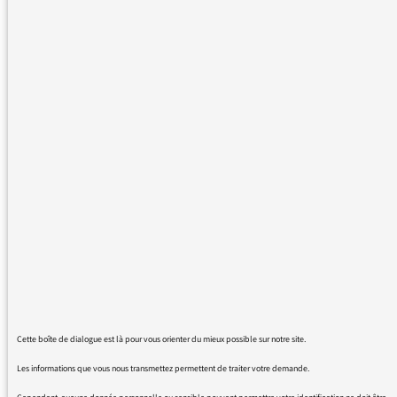
était intéressant, ce n'était pas tellement
d'ajouter son grain de sel, mais de lire les
commentaires des autres. Le journaliste y
répondait souvent, et cette petite conversation
post chronique était agréable.
Par exemple, la chronique de Guillaume Erner
de ce matin sur les JO était excellentissime,
j'aurais aimé constater par les commentaires
que je n'étais pas le seul à partager ces idées
et lui suggérer de poster sa chronique, sans
en changer un mot, sur change.org, lui
prédisant un raz de marée de signatures. Je
l'ai fait par la petite enveloppe, comme
suggéré, mais les autres commentateurs me
manquent.
Cette boîte de dialogue est là pour vous orienter du mieux possible sur notre site.
Bien à vous
Les informations que vous nous transmettez permettent de traiter votre demande.