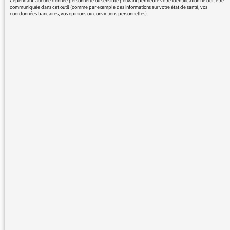
Cependant, aucune donnée personnelle ou sensible pouvant permettre votre identification ne doit être
communiquée dans cet outil (comme par exemple des informations sur votre état de santé, vos
coordonnées bancaires, vos opinions ou convictions personnelles).
08/03/2016 - 13:55
Nous vous remercions de votre message. Il a
été lu par le médiateur et transmis au service
concerné par vos questions ou vos réactions.
Même sans réponse personnelle de notre
part, de nombreuses contributions sont
relayées sur les antennes de France Inter,
France Info et France Culture dans les Rendez-
vous du médiateur ou dans Les infos du
médiateur, lettre hebdomadaire destinée à
tous les responsables de Radio France. Elles
inspirent également des articles explicatifs à
retrouver sur notre site
mediateur.radiofrance.com.