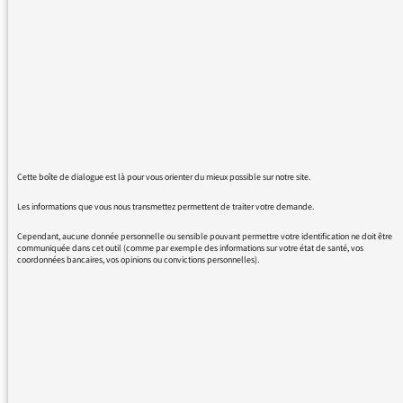
"Le téléphone sonne" ?
Cordialement.
18/08/2016 - 8:47
Cette boîte de dialogue est là pour vous orienter du mieux possible sur notre site.
L’équipe y travaille actuellement. Si tout se
Les informations que vous nous transmettez permettent de traiter votre demande.
passe bien, les commentaires devraient
Cependant, aucune donnée personnelle ou sensible pouvant permettre votre identification ne doit être
communiquée dans cet outil (comme par exemple des informations sur votre état de santé, vos
revenir à la rentrée.
coordonnées bancaires, vos opinions ou convictions personnelles).
Vous avez toujours la possibilité de faire part
de vos réactions au médiateur.