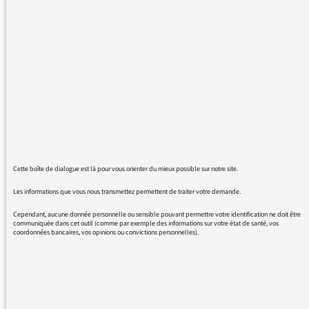
contexte du renouvellement de votre site, il
n’y plus d'accès aux commentaires sur les
pages de FI.
Votre "webmaster" et vous même, nous
promettez que le "module des
commentaires"serait raccordé
pendant l'été. Qu'en est-il actuellement??
Merci de votre réponse
M. Brunet
Cette boîte de dialogue est là pour vous orienter du mieux possible sur notre site.
Les informations que vous nous transmettez permettent de traiter votre demande.
Cependant, aucune donnée personnelle ou sensible pouvant permettre votre identification ne doit être
communiquée dans cet outil (comme par exemple des informations sur votre état de santé, vos
coordonnées bancaires, vos opinions ou convictions personnelles).
25/07/2016 - 14:04
Sur la grille d’été la zone « contact » en bas de
page est réapparue sur la plupart des