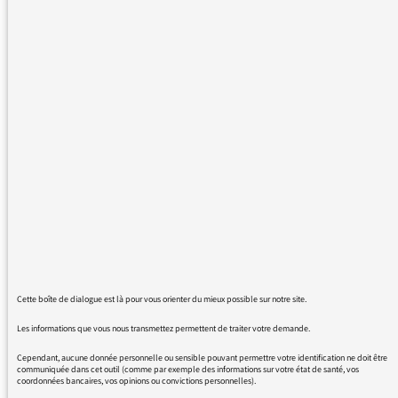
approbateur, voire complice, il n'y a pas eu
une once de critique à ses thèses pourtant
dignes d'être au minimumu mises en doute.
Le choix d'auditeurs tout aussi complaisants
m'a peut être choqué encore plus. C'est
malheureusement le ton général de cette
émission, qui par contre devient subitement
agressive et contradictoire quand l'invité n'est
pas dans la norme imposée par la rédaction.
Le tout est généreusement relayé par P
Cohen, que je vous l'avoue j'ai de plus en plus
de mal à supporter.
Cette boîte de dialogue est là pour vous orienter du mieux possible sur notre site.
Les informations que vous nous transmettez permettent de traiter votre demande.
25/03/2016 - 8:07
Cependant, aucune donnée personnelle ou sensible pouvant permettre votre identification ne doit être
communiquée dans cet outil (comme par exemple des informations sur votre état de santé, vos
coordonnées bancaires, vos opinions ou convictions personnelles).