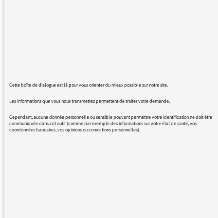
11/01/2016 - 21:07
Cette boîte de dialogue est là pour vous orienter du mieux possible sur notre site.
Voici la réponse de la directrice de la
production et des antennes de Radio France :
Les informations que vous nous transmettez permettent de traiter votre demande.
Cependant, aucune donnée personnelle ou sensible pouvant permettre votre identification ne doit être
Monsieur,
communiquée dans cet outil (comme par exemple des informations sur votre état de santé, vos
coordonnées bancaires, vos opinions ou convictions personnelles).
Nous nous appuyons à Radio
France sur une norme pour la sonorisation des
salles accueillant du public. Les
techniciens sont formés à la technique de
sonorisation façade pour le public et
retours plateau pour les musiciens et au
réglage des niveaux sonores. En outre,